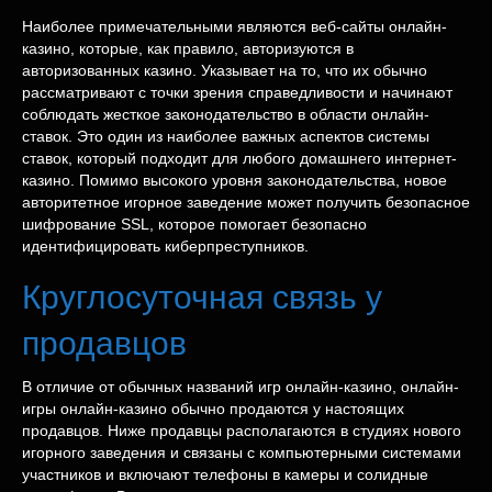
Наиболее примечательными являются веб-сайты онлайн-
казино, которые, как правило, авторизуются в
авторизованных казино. Указывает на то, что их обычно
рассматривают с точки зрения справедливости и начинают
соблюдать жесткое законодательство в области онлайн-
ставок. Это один из наиболее важных аспектов системы
ставок, который подходит для любого домашнего интернет-
казино. Помимо высокого уровня законодательства, новое
авторитетное игорное заведение может получить безопасное
шифрование SSL, которое помогает безопасно
идентифицировать киберпреступников.
Круглосуточная связь у
продавцов
В отличие от обычных названий игр онлайн-казино, онлайн-
игры онлайн-казино обычно продаются у настоящих
продавцов. Ниже продавцы располагаются в студиях нового
игорного заведения и связаны с компьютерными системами
участников и включают телефоны в камеры и солидные