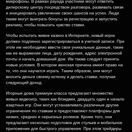
микрофоны. В рамках раунда участники могут ответить
дилерскому центру посредством разговора, развивать связи
и инициировать увеличение своих шансов на успех. Люди
также могут выиграть бонусы за регистрацию и запустить
рекламу, чтобы повысить чувство ставки.
Чтобы испытать живое казино в Интернете, новый игрок
должен подлинно зарегистрироваться в учетной записи. При
этом им необходимо ввести свои уникальные данные, такие
как ее выражение лица, дату рождения, адрес электронной
почты и начать домашний дом. Им также следует принять
новые условия. В котором женская причина имеет право на
то, что они научатся играть. Таким образом, они могут
вносить деньги своему котенку и делать ставки, получая
следующий доход.
Игорные дома премиум-класса предлагают множество
живых видеоигр, таких как блэкджек, двадцать один и начало
азартных игр. Они могут устанавливать различные другие
ограничения по ставкам и предоставляют платформы для
низких, средних и серьезных роликов. Кроме того, они
предлагают несколько подготовок для стульев и мобильное
приложение для быстрого управления. При этом трейдеры