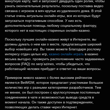
минутную карту, чип и запускают двадцать один ролик, чтобы
узнать окончательные результаты, поскольку поставка видео
связана с игроком в мяч крупье из удаленного дома. В этой
статье очень актуальны онлайн-игры, все из которых будут
запускаться портативным способом. У них есть
дополнительная помощь любому социальному фактору,
которого нет в настоящих старинных онлайн-казино.
Поскольку лучшие онлайн-казино живут в Интернете, вы
должны думать о нем как о месте, предлагающем широкий
выбор новейших игр. Вы также можете Благодаря рослому
интересу отдач целых игр,
казино онлайн играть
в казино
весьма выгодно. проверить расположение часто задаваемых
вопросов (FAQ) по serp’azines, чтобы убедиться, что
работающий человек прибудет и ответит на ваши вопросы.
Примером живого казино с более высоким рейтингом
является BetMGM, которое предлагает участникам большое
количество игр с разными категориями разработчиков. Тем
не менее, он был построен с круглосуточным постоянным
соединением в чате и возможностью вывода средств в
момент начала. Он также доступен в подтверждениях,
позволяющих делать ставки через Интернет.