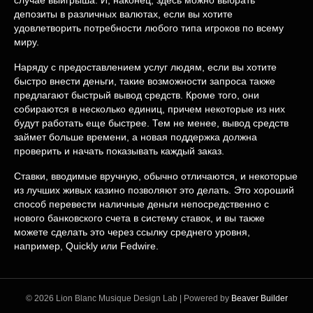
случае выигрыша. И, наконец, здесь можно выбрать
депозиты в различных валютах, если вы хотите
удовлетворить потребности любого типа игроков по всему
миру.
Наряду с предоставлением услуг людям, если вы хотите
быстро внести деньги, такие возможности запроса также
предлагают быстрый вывод средств. Кроме того, они
собираются в несколько единиц, причем некоторые из них
будут работать еще быстрее. Тем не менее, вывод средств
займет больше времени, а новая поддержка должна
проверить и начать показывать каждый заказ.
Ставки, вводимые вручную, обычно отличаются, и некоторые
из лучших живых казино позволяют это делать. Это хороший
способ перевести наличные деньги непосредственно с
нового банковского счета в систему ставок, и вы также
можете сделать это через ссылку среднего уровня,
например, Quickly или Fedwire.
© 2026 Lion Blanc Musique Design Lab
|
Powered by
Beaver Builder