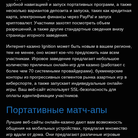
удобной навигацией и запуск портативных программ, а также
несколько вариантов депозита и запуска, таких как кредитная
карта, электронные финансы через PayPal и запуск
криптовалют. Участники захотят посмотреть объем
разрешений, а также другие стандартные сведения внизу
страницы игорного заведения.
Интернет-казино Ignition может быть новым в вашем регионе,
тем не менее, оно может кое-что предложить нам всем
участникам. Игровое заведение предлагает небольшое
количество приличных онлайн-игр для казино (работают с
более чем 70 системными провайдерами), букмекерские
конторы из прогрессивных сегментов рынка азартных игр в
киберспорте, а также запускает индивидуальные онлайн-
игры. Ваш веб-сайт использует SSL-безопасность для
оплаты идентификации участников.
Портативные матч-апы
Лучшие веб-сайты онлайн-казино дают вам возможность
общения на мобильных устройствах, предлагая множество
игр вдали от дома. Они предлагают различные игровые