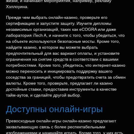
жизни, и начинают мероприятия, например, рекламу
Хэллоуина.
Прежде чем выбрать онлайн-казино, проверьте его
сертификацию и запустите защиту. Изучите дипломы
независимых организаций, таких как eCOGRA или даже
лаборатория iTech A, и начните с того, чтобы убедиться, что
на объекте используются безопасные мосты. Кроме того,
найдите казино, в котором вы можете выбрать
предпочтительный для вас вариант оплаты, и установите
ограничения на снятие средств в соответствии с вашими
потребностями. Кроме того, убедитесь, что интернет-казино
можно переносить и инициировать поддержку вашего
соседства за границей, чтобы предотвратить счета за обмен
валюты. Кроме того, проверьте, предлагает ли казино
достойные ставки, предоставив инструменты в качестве
тайм-аутов, и сделайте другой выбор.
Доступны онлайн-игры
Превосходные онлайн-игры онлайн-казино предлагают
захватывающую связь с более респектабельными
изображениями и начинайте играть. Кроме того, у них есть