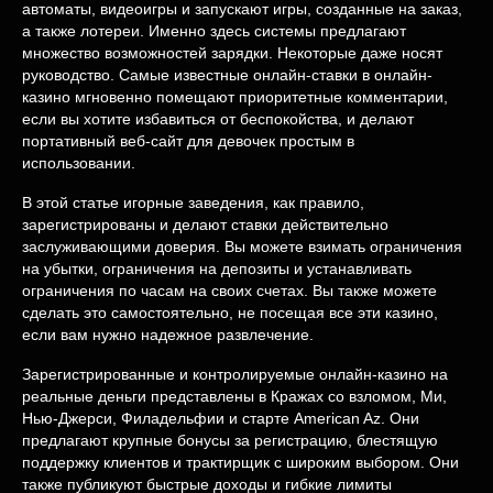
автоматы, видеоигры и запускают игры, созданные на заказ,
а также лотереи. Именно здесь системы предлагают
множество возможностей зарядки. Некоторые даже носят
руководство. Самые известные онлайн-ставки в онлайн-
казино мгновенно помещают приоритетные комментарии,
если вы хотите избавиться от беспокойства, и делают
портативный веб-сайт для девочек простым в
использовании.
В этой статье игорные заведения, как правило,
зарегистрированы и делают ставки действительно
заслуживающими доверия. Вы можете взимать ограничения
на убытки, ограничения на депозиты и устанавливать
ограничения по часам на своих счетах. Вы также можете
сделать это самостоятельно, не посещая все эти казино,
если вам нужно надежное развлечение.
Зарегистрированные и контролируемые онлайн-казино на
реальные деньги представлены в Кражах со взломом, Ми,
Нью-Джерси, Филадельфии и старте American Az. Они
предлагают крупные бонусы за регистрацию, блестящую
поддержку клиентов и трактирщик с широким выбором. Они
также публикуют быстрые доходы и гибкие лимиты