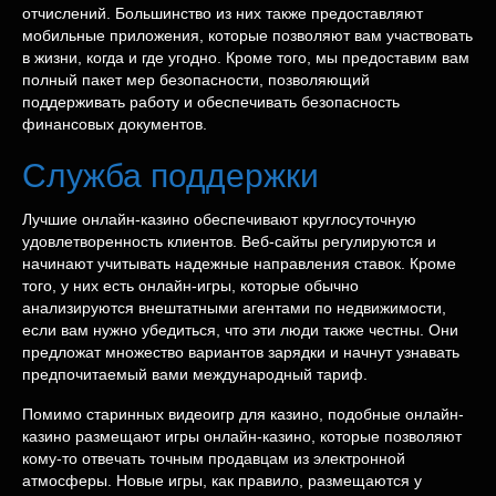
отчислений. Большинство из них также предоставляют
мобильные приложения, которые позволяют вам участвовать
в жизни, когда и где угодно. Кроме того, мы предоставим вам
полный пакет мер безопасности, позволяющий
поддерживать работу и обеспечивать безопасность
финансовых документов.
Служба поддержки
Лучшие онлайн-казино обеспечивают круглосуточную
удовлетворенность клиентов. Веб-сайты регулируются и
начинают учитывать надежные направления ставок. Кроме
того, у них есть онлайн-игры, которые обычно
анализируются внештатными агентами по недвижимости,
если вам нужно убедиться, что эти люди также честны. Они
предложат множество вариантов зарядки и начнут узнавать
предпочитаемый вами международный тариф.
Помимо старинных видеоигр для казино, подобные онлайн-
казино размещают игры онлайн-казино, которые позволяют
кому-то отвечать точным продавцам из электронной
атмосферы. Новые игры, как правило, размещаются у