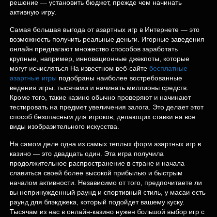
решение — установить бюджет, прежде чем начинать
активную игру.
Самая большая выгода от азартных игр в Интернете — это
возможность получить реальные деньги. Игорные заведения
онлайн предлагают множество способов заработать
крупные, например, инновационные джекпоты, которые
могут исчисляться На известном веб-сайте
бесплатные
азартные игры
подобраны наиболее востребованные
ведения игры. тысячами и начинать миллионы средств.
Кроме того, такие казино обычно проверяют и начинают
тестировать на предмет увеличения залога. Это делает этот
способ безопасным для игроков, делающих ставки на все
виды изобразительного искусства.
На самом деле одна из самых теплых форм азартных игр в
казино — это двадцать один. Эта игра получила
продолжительное распространение в стране и начала
славиться своей более высокой прибылью и быстрым
началом активности. Независимо от того, предпочитаете ли
вы непринужденный раунд и спортивный стиль, у масаи есть
раунд для блэкджека, который подойдет вашему куску.
Тысячам из нас в онлайн-казино нужен большой выбор игр с