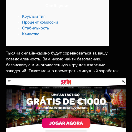
Сообщения
Круглый тип
Процент комиссии
Стабильность
Качество
Тысячи онлайн-казино будут соревноваться за вашу
осведомленность. Вам нужно найти безопасную,
безрисковую и многочисленную игру для азартных
заведений. Также можно посмотреть минутный заработок.