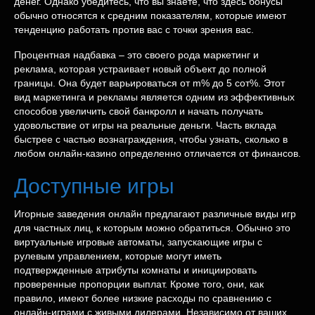
денег. Однако убедитесь, что вы знаете, что здесь бонусы
обычно относятся к средним показателям, которые имеют
тенденцию работать против вас с точки зрения вас.
Процентная надбавка – это своего рода маркетинг и
реклама, которая устраивает новый объект до полной
границы. Она будет варьироваться от m% до 5 сот%. Этот
вид маркетинга и рекламы является одним из эффективных
способов увеличить свой банкролл и начать получать
удовольствие от игры на реальные деньги. Часть вклада
быстрее с частью вознаграждения, чтобы узнать, сколько в
любом онлайн-казино определенно отличается от финансов.
Доступные игры
Игорные заведения онлайн предлагают различные виды игр
для частных лиц, к которым можно обратиться. Обычно это
виртуальные игровые автоматы, запускающие игры с
рулевым управлением, которые могут иметь
подтвержденные атрибуты комнаты и инициировать
проверенные пропорции выплат. Кроме того, они, как
правило, имеют более низкие расходы по сравнению с
онлайн-играми с живыми дилерами. Независимо от ваших