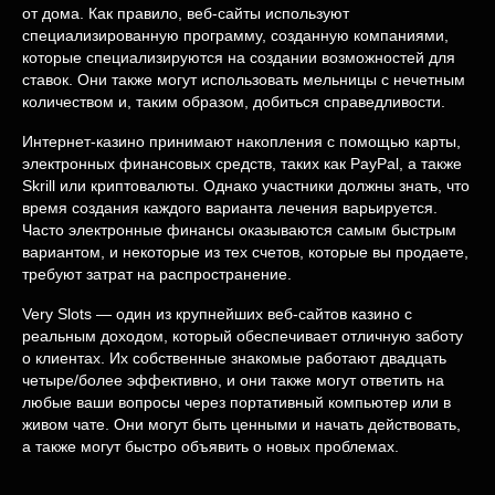
от дома. Как правило, веб-сайты используют
специализированную программу, созданную компаниями,
которые специализируются на создании возможностей для
ставок. Они также могут использовать мельницы с нечетным
количеством и, таким образом, добиться справедливости.
Интернет-казино принимают накопления с помощью карты,
электронных финансовых средств, таких как PayPal, а также
Skrill или криптовалюты. Однако участники должны знать, что
время создания каждого варианта лечения варьируется.
Часто электронные финансы оказываются самым быстрым
вариантом, и некоторые из тех счетов, которые вы продаете,
требуют затрат на распространение.
Very Slots — один из крупнейших веб-сайтов казино с
реальным доходом, который обеспечивает отличную заботу
о клиентах. Их собственные знакомые работают двадцать
четыре/более эффективно, и они также могут ответить на
любые ваши вопросы через портативный компьютер или в
живом чате. Они могут быть ценными и начать действовать,
а также могут быстро объявить о новых проблемах.