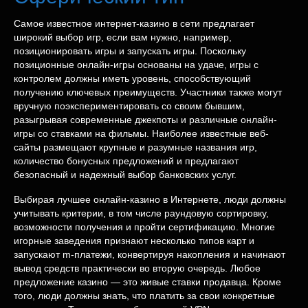
Самое известное интернет-казино в сети предлагает
широкий выбор игр, если вам нужно, например,
позиционировать игры и запускать игры. Поскольку
позиционные онлайн-игры основаны на удаче, игры с
контролем должны иметь уровень, способствующий
получению ключевых преимуществ. Участники также могут
вручную поэкспериментировать со своим бывшим,
разыгрывая современные джекпоты и различные онлайн-
игры со ставками на фильмы. Наиболее известные веб-
сайты размещают крупные и разумные названия игр,
количество бонусных предложений и предлагают
безопасный и надежный выбор банковских услуг.
Выбирая лучшее онлайн-казино в Интернете, люди должны
учитывать критерии, в том числе раундовую сортировку,
возможности получения и пройти сертификацию. Многие
игорные заведения признают несколько типов карт и
запускают m-платежи, конвертируя накопления и начинают
вывод средств практически во вторую очередь. Любое
предложение казино — это живые ставки продавца. Кроме
того, люди должны знать, что платить за свои конкретные