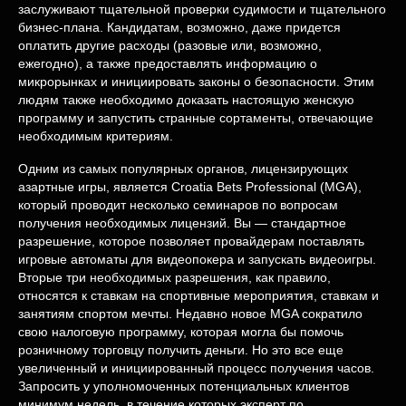
заслуживают тщательной проверки судимости и тщательного
бизнес-плана. Кандидатам, возможно, даже придется
оплатить другие расходы (разовые или, возможно,
ежегодно), а также предоставлять информацию о
микрорынках и инициировать законы о безопасности. Этим
людям также необходимо доказать настоящую женскую
программу и запустить странные сортаменты, отвечающие
необходимым критериям.
Одним из самых популярных органов, лицензирующих
азартные игры, является Croatia Bets Professional (MGA),
который проводит несколько семинаров по вопросам
получения необходимых лицензий. Вы — стандартное
разрешение, которое позволяет провайдерам поставлять
игровые автоматы для видеопокера и запускать видеоигры.
Вторые три необходимых разрешения, как правило,
относятся к ставкам на спортивные мероприятия, ставкам и
занятиям спортом мечты. Недавно новое MGA сократило
свою налоговую программу, которая могла бы помочь
розничному торговцу получить деньги. Но это все еще
увеличенный и инициированный процесс получения часов.
Запросить у уполномоченных потенциальных клиентов
минимум недель, в течение которых эксперт по