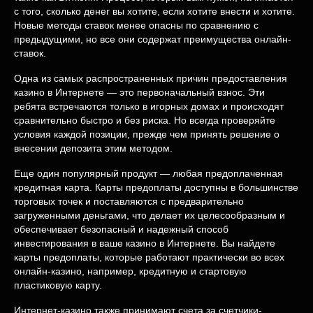
с того, сколько денег вы хотите, если хотите внести и хотите.
Новые методы ставок менее опасны по сравнению с
предыдущими, но все они содержат преимущества онлайн-
ставок.
Одна из самых распространенных причин предоставления
казино в Интернете — это первоначальный взнос. Эти
ребята встречаются только в игорных домах и происходят
сравнительно быстро и без риска. Но всегда проверяйте
условия каждой позиции, прежде чем принять решение о
внесении депозита этим методом.
Еще один популярный продукт — любая предоплаченная
кредитная карта. Карты предоплаты доступны в большинстве
торговых точек и поставляются с предварительно
загруженными деньгами, что делает их целесообразным и
обеспечивает безопасный и надежный способ
инвестирования в ваше казино в Интернете. Вы найдете
карты предоплаты, которые работают практически во всех
онлайн-казино, например, кредитную и стартовую
пластиковую карту.
Интернет-казино также принимают счета за счетчики-