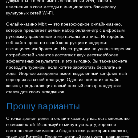
документы. То есть иметь безопасный VPN, вносить
изменения в свои методы и инициировать блокировку
культурных сетей Wi-Fi.
Онлайн-казино Mbit — это превосходное онлайн-казино,
которое предлагает целый набор онлайн-игр с цифровым
рулевым управлением и игр начального типа. Интерфейс
веб-сайта прост по своей конструкции и содержит
светящиеся изображения. Их сотрудники по удовлетворению
потребностей клиентов достигают двух десятков/более
эффективных результатов, и это выгодно. Вы также можете
проводить турниры, если хотите заработать бесплатные
ходы. Игорное заведение имеет выделенный конфликтный
сервер из-за своей площади. Одно из немногих онлайн-
казино, предлагающих новый полный спектр поддержки
ставок для своих вкладчиков.
Прошу варианты
С точки зрения денег и онлайн-казино, у вас есть множество
возможностей. Используйте минутную карту, хорошее
соотношение счетчиков и бюджета или даже криптовалюты,
такие как Биткойн. Процесс, который вам нужен, начинается