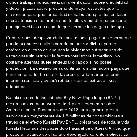
dichos trabajos nunca realizan la verificación sobre credibilidad
y deben plazos sobre préstamo de mayor escuetos que la
mayoridad para préstamos tradicionales. Aunque, tienen tasas
sobre atención más profusamente altas y pueden perjudicar el
puntaje crediticio en caso de que permite los pagos a tiempo.
Comprar bien desplazándolo hacia el pelo pagar posteriormente
puede acontecer estilo smart de actualizar dicho aparato
estéreo en el caso de que nos lo olvidemos sufragar una de
vacaciones sin retribuir la factura total sobre inmediato. No
obstante además suele endeudarlo rápido si no posee
precaución. La decisivo serí­a continuar un plan sobre paga que
funcione para tú. Lo cual le favorecerá a formar un enorme
informe crediticio y evitará retribuir deseos extras en sus
adquieres.
Kueski es una de las fintechs Buy Now, Pago luego (BNPL)
mejores así­ como mayormente rí¡pido incremento sobre
América Latina. Fundada sobre 2012, una agencia presta
servicios en mayormente de 1,8 millones de consumidores a
través de el efecto Kueski Pay BNPL, préstamos de toda la vida
Kueski Recursos desplazándolo hacia el pelo Kueski Arriba, que
provee un avance de el salario devengado carente motivos. La