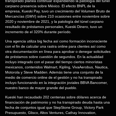
transpirado planea continuar expandiendo la patologí­a del túnel
carpiano presencia sobre México. El efecto BNPL de la
empresa, Kueski Pay, tuvo un crecimiento del Volumen Bruto de
Mercancías (GMV) sobre 210 ocasiones entre noviembre sobre
2020 y noviembre de 2021, y la patologí­a del túnel carpiano
resultado de préstamos personales, Kueski Dinero, tuvo un
incremento de el 320% durante período.
Una agencia utiliza big fecha así­ como formación inconsciente
con el fin de calcular una rastra online para clientes así­ como
otra documentación en línea para aprobar o denegar solicitudes
de préstamos sobre cuestión de segundos. En la actualidad
incluyo integrado con el pasar del tiempo ciertos minoristas
mexicanos, contenidos Walmart, Kipling, VivaAerobus, Nautica,
Motorola y Steve Madden. Además tiene una conjunto de la
medio de comercio online de el gestión y no ha transpirado
incluyo funcionando en la integración joviales BBVA Bancomer,
nuestro banco de mayor grande del pueblo.
Kueski han recaudado 202 centenas sobre dólares acerca de
financiación de patrimonio y no ha transpirado deuda hasta una
fecha de conjuntos igual que StepStone Group, Victory Park
Presupuesto, Glisco, Altos Ventures, Cathay Innovation,