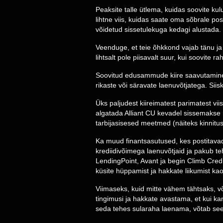
Peaksite talle ütlema, kuidas soovite ku
lihtne viis, kuidas saate oma sõbrale p
võidetud sissetulekuga kedagi alustada.
Veenduge, et teie õhkkond vajab tänu ja a
lihtsalt pole piisavalt suur, kui soovite r
Soovitud edusammude kiire saavutamine p
rikaste või säravate laenuvõtjatega. Siis
Üks paljudest kiireimatest parimatest v
algatada Alliant CU kevadel sissemakse r
tarbijasisesed meetmed (näiteks kinnitu
Ka muud finantsasutused, kes postitavad 
krediidivõimega laenuvõtjaid ja pakub t
LendingPoint, Avant ja begin Climb Credit
küsite hüppamist ja hakkate liikumist ka
Viimaseks, kuid mitte vähem tähtsaks, või
tingimusi ja hakkate avastama, et kui ka
seda tehes sularaha laenama, võtab see k