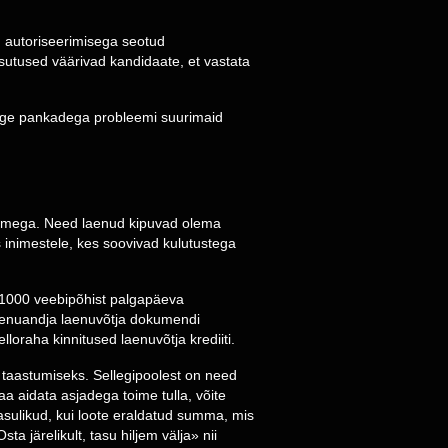
n autoriseerimisega seotud
sutused väärivad kandidaate, et vastata
ge pankadega probleemi suurimaid
võimega. Need laenud kipuvad olema
s inimestele, kes soovivad kulutustega
. 1000 veebipõhist palgapäeva
laenuandja laenuvõtja dokumendi
elloraha kinnitused laenuvõtja krediiti.
e taastumiseks. Sellegipoolest on need
a aidata asjadega toime tulla, võite
kasulikud, kui loote eraldatud summa, mis
a järelikult, tasu hiljem välja» nii