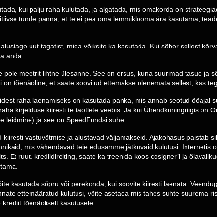
lutada, kui palju raha kulutada, ja algatada, mis omakorda on strateegia
ositiivse tunde panna, et te ei pea oma lemmiklooma ära kasutama, tead
lustage uut tagatist, mida võiksite ka kasutada. Kui sõber sellest kõrva
aha anda.
ole meetrit lihtne ülesanne. See on ersus, kuna suurimad tasud ja sõn
ki on tõenäoline, et saate soovitud ettemakse olenemata sellest, kas teg
iisidest raha laenamiseks on kasutada panka, mis annab seotud ööajal s
aha kirjelduse kiiresti te taotlete veebis. Ja kui Ühendkuningriigis on 
se leidmine) ja see on SpeedFundsi suhe.
kiiresti vastuvõtmise ja alustavad väljamakseid. Ajakohasus paistab si
ehnikaid, mis vähendavad teie edusamme jätkuvaid kulutusi. Internetis
s. Et ruut. krediidireiting, saate ka treenida koos cosigner’i ja õlaval
otama.
te kasutada sõpru või perekonda, kui soovite kiiresti laenata. Veenduge,
nnate ettemääratud kulutusi, võite asetada mis tahes suhte suurema ris
rediit tõenäoliselt kasutusele.