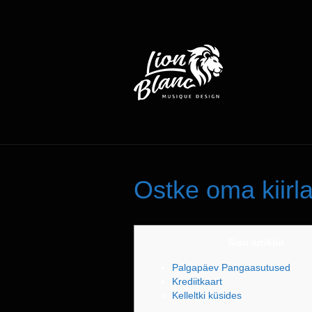
Ostke oma kiirla
Sisu artiklid
Palgapäev Pangaasutused
Krediitkaart
Kelleltki küsides