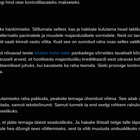
legi hind otse kontrollitavateks makseteks.
iireks hankimiseks. Sõltumata sellest, kas ja hakkate kulutama head takti
alternatiiv parimatele ja muudele majanduslikele vormidele. Neid on taval
d saab kiiresti vastu võtta. Kuid see on sunnitud raha osas selles val
ad nõuavad teiste
kiirlaen kohe kätte
pankadega võrreldes tavaliselt kõ
äraselt arveid, et hoolitseda majandusliku krediitkaardi eest säravas k
emilised juhuks, kui kavatsete ka raha teenida. Siiski proovige kontro
a.
tamiseks raha pakkuda, peaksite temaga ühendust võtma. See aitab vä
hetada, samuti tekstisõnumit. Samuti tunneb ta end veelgi rohkem rahulo
eelikuks.
t jääte temaga täiesti seaduslikuks. Ja hakake lihtsalt öelge talle täpsel
i ole hea džungli sees võitlemiseks, sest ta võib muutuda umbusklikuks ni