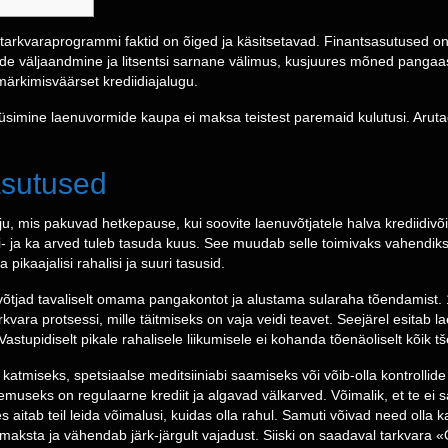
t tarkvaraprogrammi faktid on õiged ja käsitsetavad. Finantsasutused o
de väljaandmine ja litsentsi sarnane välimus, kusjuures mõned pangaa
märkimisväärset krediidiajalugu.
 küsimine laenuvormide kaupa ei maksa teistest paremaid kulutusi.
Aruta
sutused
ju, mis pakuvad hetkepause, kui soovite laenuvõtjatele halva krediidi
põhi- ja ka arved tuleb tasuda kuus. See muudab selle toimivaks vahendik
 pikaajalisi rahalisi ja suuri tasusid.
uvõtjad tavaliselt omama pangakontot ja alustama sularaha tõendamist
ara protsessi, mille täitmiseks on vaja veidi teavet. Seejärel esitab 
 Vastupidiselt pikale rahalisele liikumisele ei kohanda tõenäoliselt kõik tš
atmiseks, spetsiaalse meditsiiniabi saamiseks või võib-olla kontrollid
museks on regulaarne krediit ja algavad välkarved. Võimalik, et te ei sa
 aitab teil leida võimalusi, kuidas olla rahul. Samuti võivad need olla 
maksta ja vähendab järk-järgult vajadust. Siiski on saadaval tarkvara «Ost