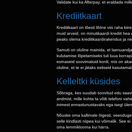
Validate kui ka Afterpay, et eraldada mil
Krediitkaart
Krediitkaart on tõesti lihtne viis raha k
muid arveid, on minutikaardi krediit hea 
peaks olema krediitkaardirakendus ja nei
Samuti on oluline mainida, et laenuandj
kulutamise lõpetamiseks tuli luua korrap
esmaseid soovimatuid kordi, mis on akade
oluline, et te ei jätaks eeliseid kasutamat
Kelleltki küsides
Sõbraga, kes suudab soovitud edu saavu
andmist, mille kohta ta võib telefoni va
inimest ennastunustavaks ega isegi ülem
Nõuske oma kallimale õigesti, veenduge, e
selle kindlasti niipea kui võimalik. See e
oma lemmiklooma kui härra.