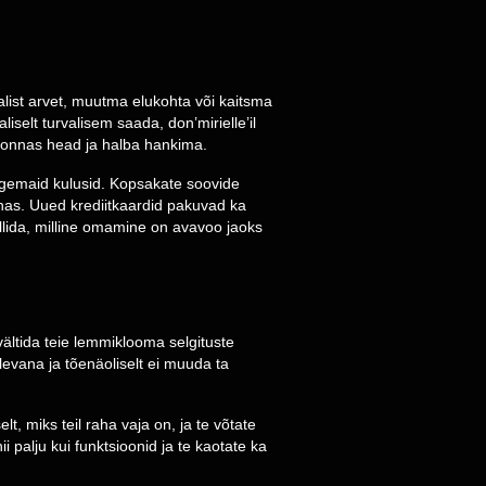
kalist arvet, muutma elukohta või kaitsma
iselt turvalisem saada, don’mirielle’il
dkonnas head ja halba hankima.
rgemaid kulusid. Kopsakate soovide
ohas. Uued krediitkaardid pakuvad ka
llida, milline omamine on avavoo jaoks
ltida teie lemmiklooma selgituste
levana ja tõenäoliselt ei muuda ta
t, miks teil raha vaja on, ja te võtate
i palju kui funktsioonid ja te kaotate ka