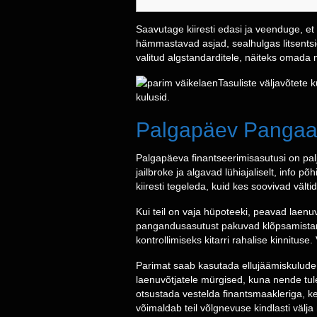
Saavutage kiiresti edasi ja veenduge, e
hämmastavad asjad, sealhulgas litsentsi
valitud algstandarditele, näiteks omada 
Tasuliste väljavõtete
kulusid.
Palgapäev Pangaa
Palgapäeva finantseerimisasutusi on pal
jailbroke ja algavad lühiajaliselt, info 
kiiresti tegeleda, kuid kes soovivad vältida
Kui teil on vaja hüpoteeki, peavad laen
pangandusasutust pakuvad klõpsamistarkv
kontrollimiseks kitarri rahalise kinnituse.
Parimat saab kasutada ellujäämiskulude k
laenuvõtjatele mürgised, kuna nende tule
otsustada vestelda finantsmaakleriga, kes
võimaldab teil võlgnevuse kindlasti välja 