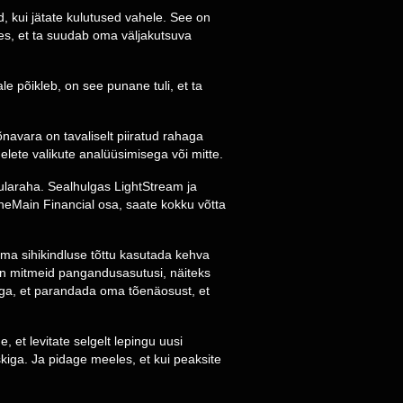
d, kui jätate kulutused vahele. See on
es, et ta suudab oma väljakutsuva
le põikleb, on see punane tuli, et ta
avara on tavaliselt piiratud rahaga
elete valikute analüüsimisega või mitte.
ularaha. Sealhulgas LightStream ja
OneMain Financial osa, saate kokku võtta
lma sihikindluse tõttu kasutada kehva
 on mitmeid pangandusasutusi, näiteks
ikuga, et parandada oma tõenäosust, et
 et levitate selgelt lepingu uusi
kiga. Ja pidage meeles, et kui peaksite