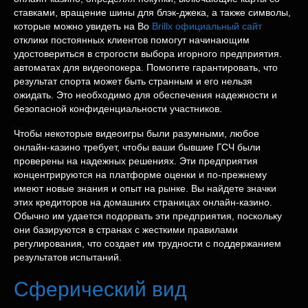
ставками, вращение шины для блэк-джека, а также символы,
которые можно увидеть на Во
Brillx официальный сайт
отклики постоянных клиентов помогут начинающим
удостовериться в строгости выбора игорного предприятия.
автоматах для видеопокера. Помогите гарантировать, что
результат спорта может быть странным и его нельзя
ожидать. Это необходимо для обеспечения надежности и
безопасной конфиденциальности участников.
Чтобы некоторые видеоигры были разумными, любое
онлайн-казино требует, чтобы ваши бывшие ГСЧ были
проверены на надежных решениях. Эти предприятия
концентрируются на платформе оценки и по-прежнему
имеют новые знания и опыт на рынке. Вы найдете значки
этих кредиторов на домашних страницах онлайн-казино.
Обычно им удается подорвать эти предприятия, поскольку
они базируются в странах с жесткими правилами
регулирования, что создает им трудности с поддержанием
результатов испытаний.
Сферический вид