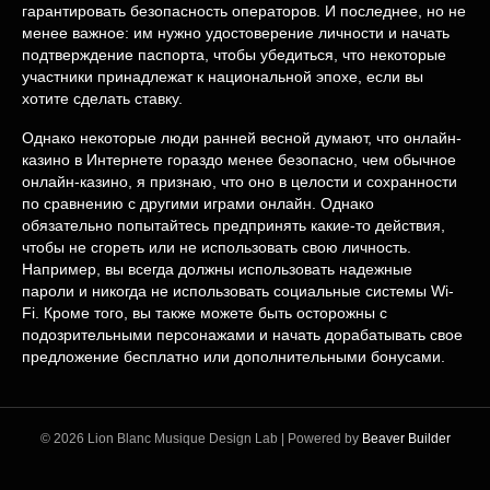
гарантировать безопасность операторов. И последнее, но не
менее важное: им нужно удостоверение личности и начать
подтверждение паспорта, чтобы убедиться, что некоторые
участники принадлежат к национальной эпохе, если вы
хотите сделать ставку.
Однако некоторые люди ранней весной думают, что онлайн-
казино в Интернете гораздо менее безопасно, чем обычное
онлайн-казино, я признаю, что оно в целости и сохранности
по сравнению с другими играми онлайн. Однако
обязательно попытайтесь предпринять какие-то действия,
чтобы не сгореть или не использовать свою личность.
Например, вы всегда должны использовать надежные
пароли и никогда не использовать социальные системы Wi-
Fi. Кроме того, вы также можете быть осторожны с
подозрительными персонажами и начать дорабатывать свое
предложение бесплатно или дополнительными бонусами.
© 2026 Lion Blanc Musique Design Lab
|
Powered by
Beaver Builder