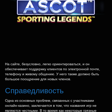
На сайте, безусловно, легко ориентироваться, и он
обеспечивает поддержку клиентов по электронной почте,
телефону и живому общению.
У него также должно быть
большое поощрение для новых членов.
Справедливость
Одна из основных проблем, связанных с участниками
онлайн-казино, заключается в том, что названия игр не
являются честными. В то время как некоторые грязные