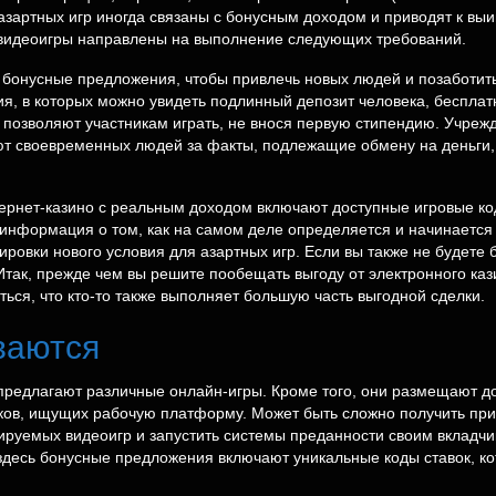
зартных игр иногда связаны с бонусным доходом и приводят к выи
се видеоигры направлены на выполнение следующих требований.
бонусные предложения, чтобы привлечь новых людей и позаботить
, в которых можно увидеть подлинный депозит человека, бесплат
 позволяют участникам играть, не внося первую стипендию. Учреж
ют своевременных людей за факты, подлежащие обмену на деньги,
ернет-казино с реальным доходом включают доступные игровые код
ая информация о том, как на самом деле определяется и начинаетс
ировки нового условия для азартных игр. Если вы также не будете 
Итак, прежде чем вы решите пообещать выгоду от электронного каз
ься, что кто-то также выполняет большую часть выгодной сделки.
ваются
 предлагают различные онлайн-игры. Кроме того, они размещают д
иков, ищущих рабочую платформу. Может быть сложно получить пр
руемых видеоигр и запустить системы преданности своим вкладчи
 здесь бонусные предложения включают уникальные коды ставок, к