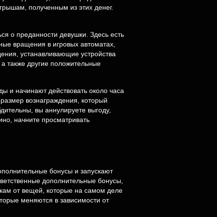
грышам, полученным из этих денег.
ся о преданности девушки. Здесь есть
ные вращения в игровых автоматах,
дения, устанавливающие устройства
 а также другие положительные
ы и начинают действовать около часа
я размер вознаграждения, который
бдительны, вы аннулируете выгоду,
ино, начните просматривать
ополнительные бонусы и запускают
иветственные дополнительные бонусы,
кам от вещей, которые на самом деле
оторые меняются в зависимости от