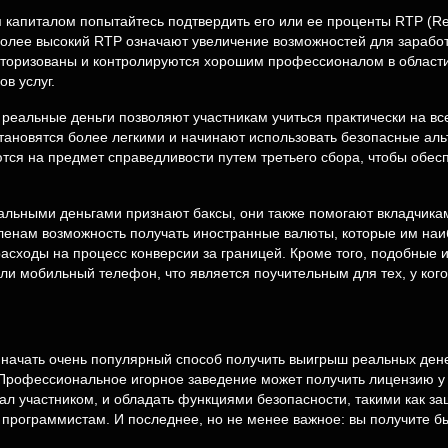
 капиталом попытайтесь подтвердить его или ее проценты RTP (Re
олее высокий RTP означают увеличение возможностей для заработк
вторизованы и контролируются хорошим профессионалом в области
в услуг.
 реальные деньги позволяют участникам учиться практически на в
тановятся более легкими и начинают использовать безопасные альт
ются на предмет справедливости путем третьего сбора, чтобы обес
альными деньгами признают баксы, они также помогают вкладчикам,
членам возможность получать иностранные валюты, которые им наиб
расходы на процесс конверсии за границей. Кроме того, подобные 
 мобильный телефон, что является поучительным для тех, у кого
 начать очень популярный способ получить выигрыш реальных дене
 Профессиональное игорное заведение может получить лицензию у
стал участником, и обладать функциями безопасности, такими как з
программистам. И последнее, но не менее важное: вы получите б