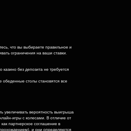
тесь, что вы выбираете правильное и
вать ограничения на ваши ставки.
е обеденные столы становятся все
ть увеличивать вероятность выигрыша
нлайн-игры с колесами. В отличие от
 как партнерское соглашение в
прохождением), и они определяются