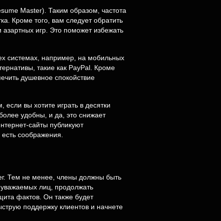
sume Master). Таким образом, частота
а. Кроме того, вам следует обратить
 азартных игр. Это поможет избежать
сех системах, например, на мобильных
ернативы, такие как PayPal. Кроме
печить душевное спокойствие
 если вы хотите играть в десятки
олее удобны, и да, это снижает
интернет-сайты публикуют
 есть соображения.
г. Тем не менее, члены должны быть
 уважаемых лиц, продолжать
ащита фактов. Он также будет
ыструю поддержку клиентов и начнете