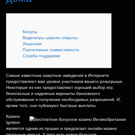
Содержание
Бонусы
Видеоигры широко открыты
Лицензии
Портативная совместимость
Служба поддержки
Самые известные азартные заведения в Интернете
предоставляют вам уровни участников вашего розыгрыша.
Некоторые из них предоставляют хороший выбор игр,
безопасные и надежные варианты банковского
обслуживания и получение необходимых разрешений. И,
кроме того, они публикуют быстрые выплаты.
Казино
Ignition
является одним из лучших и предлагает онлайн-казино
реальные деньги. У него есть новое большое