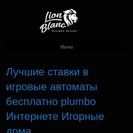
Меню
Лучшие ставки в
игровые автоматы
бесплатно plumbo
Интернете Игорные
дома