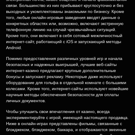
связи. Большинство из них прибывают круглосуточно и без
выходных и укомплектованы знакомыми по бизнесу. Кроме
того, любые онлайн-игровые заведения вводят данные о
конкретных областях или, возможно, включают экстренную
телефонную линию на случай чрезвычайных ситуаций.
Кроме того, они включают в себя сотовый межличностный
интернет-сайт, работающий с iOS и запускающий методы
Android.
Помимо предоставления различных уровней игр и начала
безопасных и надежных выигрышей, лучшие веб-сайты
интернет-казино предлагают крупные дополнительные
бонусы и запускают рекламу. Некоторые даже используют
оборудование для гольфа в отдельной комнате с большими
колесами. Кроме того, интернет-сайты используют новейшие
научные методы обеспечения безопасности для оплаты
личных документов.
Чтобы улучшить свои впечатления от казино, всегда
экспериментируйте с игрой, имеющей настоящего продавца.
Ниже в онлайн-играх представлены фильмы, связанные с
блэкджеком, блэкджеком, баккара, и отображаются змеиные