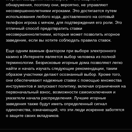
обнаружения, поэтому они, вероятно, не управляют
несовершеннолетними игроками. Это достигается путем
использования любого кода, доставленного на сотовый
телефон игрока с мячом, для подтверждения его роли. Это
отличный способ предотвратить ставки
несовершеннолетними, которые может позволить игорное
заведение, если вы хотите соблюдать правила ставок.
Еще одним важным фактором при выборе электронного
казино в Интернете является выбор человека из полной
терминологии. Безрисковые игорные дома позволяют легко
найти и начать изучать следующие рекомендации, таким
образом участники делают осознанный выбор. Кроме того,
они обеспечивают надежные ставки с помощью множества
инструментов и запускают политику, включая ограничения на
первоначальный взнос, возможности самоисключения и
указатели начала распределения. Лучшие игорные
заведения также будут иметь определенный сигнал
одиночества, означающий, что эти люди искренне заботятся
о защите своих вкладчиков.