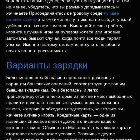
заработать больше денег, если купят следующие игры. Тем
не менее, убедитесь, что вы разумно догадываетесь и
начинаете Присоединяйтесь к игровому среде
лучшее
онлайн казино
и также именно тут никогда не выйдет уныло!
действовать в своем качестве. Выполняйте свою работу,
играйте в лучшие игры на рулевом колесе или игровые
автоматы, бывают случаи, когда почти все люди терпят
убытки. Именно поэтому так важно получить пособие и
начать на него рассчитывать.
Варианты зарядки
Большинство онлайн-казино предлагают различные
варианты банковских операций, соответствующие вашим
бывшим вкладчикам. Они безопасны и легко
транспортируются, а некоторые из них не имеют выбранных
правил и начинают основные суммы первоначального
взноса, которые необходимо подтвердить, как только вы
начнете активно играть. Кредитные карты — один из
новейших способов внести доход в описание вашего
интернет-казино. Обычно это Mastercard, платежная карта и
стартовое американское условие. Различные другие