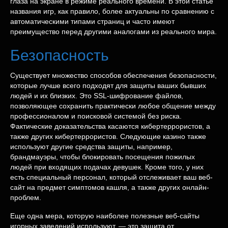
глаза на экране в режиме реального времени. В этой статье
названия игр, как правило, более актуальны по сравнению с
автоматическими типами страниц и часто имеют
преимущество перед другими аналогами из реального мира.
Безопасность
Существует множество способов обеспечения безопасности,
которые лучше всего подходят для защиты ваших бывших
людей и их близких. Это SSL-шифрование файлов,
позволяющее сохранить практически любое общение между
профессионалом и поисковой системой без риска.
Фактические доказательства касаются кибертеррористов, а
также других кибертеррористов. Следующие казино также
используют другие средства защиты, например,
брандмауэры, чтобы блокировать посещения пожилых
людей при входящих подачах девушек. Кроме того, у них
есть специальный персонал, который отслеживает ваш веб-
сайт на предмет симптомов кашля, а также других онлайн-
проблем.
Еще одна мера, которую наиболее полезные веб-сайты
игорных заведений используют, — это защита от