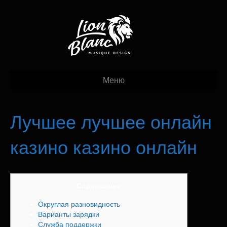
Меню
Лучшее лучшее онлайн
казино казино онлайн
Содержание
Округлая разновидность
Варианты зарядки
Служба поддержки