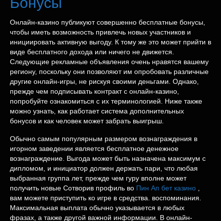
Бонусы
Онлайн-казино публикуют совершенно бесплатные бонусы,
чтобы иметь возможность привлечь новых участников и
инициировать активную выгоду. К тому же это может прийти в
виде бесплатного дохода или ничего не движется.
Следующие рекламные объявления очень нравятся вашему
региону, поскольку они позволяют им опробовать различные
другие онлайн-игры, не рискуя своими деньгами. Однако,
прежде чем подписывать контракт с онлайн-казино,
попробуйте ознакомиться с их терминологией. Ниже также
можно узнать, как работает система дополнительных
бонусов и как человек может забрать выигрыш.
Обычно самым популярным размером вознаграждения в
игорном заведении является бесплатное денежное
вознаграждение. Выгода может быть назначена максимум с
дипломом, и инициатор должен держать пари, что любая
выбранная группа лет, прежде чем гуру вполне может
получить новые Сотворив профиль во
Пин Ап бет казино
,
вам можете приступить ко игре в средства. воспоминания.
Максимальная выплата обычно указывается в любых
фразах, а также другой важной информации. В онлайн-