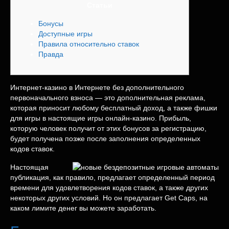
Статьи
Бонусы
Доступные игры
Правила относительно ставок
Правда
Интернет-казино в Интернете без дополнительного
первоначального взноса — это дополнительная реклама,
которая приносит любому бесплатный доход, а также фишки
для игры в настоящие игры онлайн-казино. Прибыль,
которую человек получит от этих бонусов за регистрацию,
будет получена позже после заполнения определенных
кодов ставок.
Настоящая
публикация, как правило, предлагает определенный период
времени для удовлетворения кодов ставок, а также других
некоторых других условий.
Но он предлагает Get Caps, на
каком лимите денег вы можете заработать.