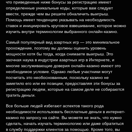
что приведенные ниже бонусы за регистрацию имеют
определенные уникальные коды, которые вам следует
ввести, прежде чем вы решите обналичить выигрыш.
Помощь имеет тенденцию указывать на необходимость
ставок и инициировать круговое взвешивание, которое можно
изучить внутри терминологии выбранного онлайн-казино.
Самый популярный вид азартных игр — это минимальное
прохождение, поэтому вы должны оценить уровень
мощности хотя бы тогда, когда снимаете выигрыш. Это
заочная наука в индустрии азартных игр в Интернете, и
многие заслуживающие доверия онлайн-казино имеют это
необходимое условие. Однако любые участники могут
посчитать это необоснованным, поскольку казино не
заметило его или ее позиции, предоставляя эти бонусы за
регистрацию людям, которые на самом деле не собираются
тратить деньги.
Все больше людей избегают аспектов такого рода
необходимости использовать бесплатные деньги в интернет-
казино по запросу на сайте. Вы можете не знать, что нужно
сделать, начать изучать терминологию или даже обратиться
в службу поддержки клиентов за помощью. Кроме того, вы