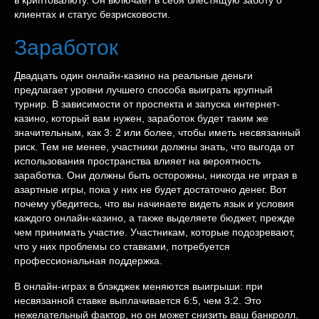
в криптовалюту. Он включает в себя блестящую заботу о
клиентах и ​​статус безрисковости.
Заработок
Двадцать один онлайн-казино на реальные деньги
предлагает уровни лучшего способа выиграть крупный
турнир. В зависимости от проспекта и запуска интернет-
казино, который вам нужен, заработок будет таким же
значительным, как 3: 2 или более, чтобы иметь несвязанный
риск. Тем не менее, участники должны знать, что выгода от
использования пространства влияет на вероятность
заработка. Они должны быть осторожны, никогда не играя в
азартные игры, пока у них не будет достаточно денег. Вот
почему убедитесь, что вы начинаете видеть язык и условия
каждого онлайн-казино, а также выделяете бюджет, прежде
чем принимать участие. Участникам, которые подозревают,
что у них проблемы со ставками, потребуется
профессиональная поддержка.
В онлайн-играх в блэкджек меняются выигрыши: при
несвязанной ставке выплачивается 6:5, чем 3:2. Это
нежелательный фактор, но он может снизить ваш банкролл.