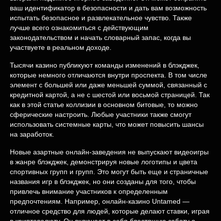
ваш идентификатор в безопасности и дать вам возможность
испытать безопасное и развлекательное чувство. Также
лучше всего ознакомиться с действующим
законодательством и начать словарный запас, когда вы
участвуете в реальном доходе.
Тысячи казино публикуют команды изменений в блэкджек,
которые немного отличаются внутри проспекта. В том числе
элемент с большей или даже меньшей суммой, связанный с
кредитной картой, а не с шестой или восьмой страницей. Так
как в этой статье коллизии в основном битовые, то можно
сферические настроить. Любые участники также смогут
использовать системные карты, что может повысить шансы
на заработок.
Новые азартные онлайн-заведения не выпускают видеоигры
в жанре блэкджек, демонстрируя новые логотипы и цвета
спортивных групп и групп. Это могут быть еще и страничные
названия игр в блэкджек, но они созданы для того, чтобы
привлечь внимание участников к определенным
предпочтениям. Например, онлайн-казино Untamed —
отличное средство для людей, которые делают ставки, играя