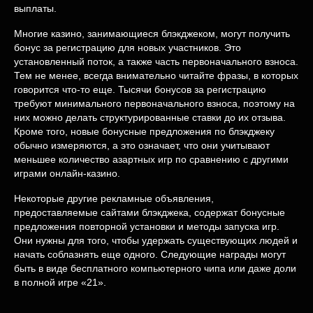
выплаты.
Многие казино, занимающиеся блэкджеком, могут получить
бонус за регистрацию для новых участников. Это
установленный поток, а также часть первоначального взноса.
Тем не менее, всегда внимательно читайте фразы, в которых
говорится что-то еще. Тысячи бонусов за регистрацию
требуют минимального первоначального взноса, поэтому на
них можно делать структурированные ставки до их отзыва.
Кроме того, новые бонусные предложения по блэкджеку
обычно измеряются, а это означает, что они учитывают
меньшее количество азартных игр по сравнению с другими
играми онлайн-казино.
Некоторые другие рекламные объявления,
предоставляемые сайтами блэкджека, содержат бонусные
предложения повторной установки и методы запуска игр.
Они нужны для того, чтобы удержать существующих людей и
начать соблазнять еще одного. Следующие награды могут
быть в виде бесплатного компьютерного чипа или даже доли
в полной игре «21».