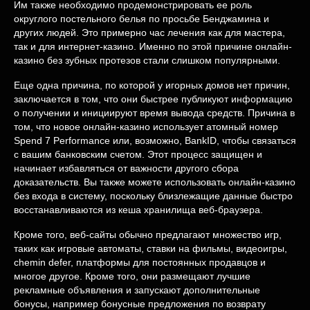
Им также необходимо продемонстрировать ее роль
округлого постельного белья по просьбе Бенджамина и
других людей. Это примерно час лечения как для мастера,
так и для интернет-казино. Именно по этой причине онлайн-
казино без зубных протезов стали слишком популярными.
Еще одна причина, по которой у игорных домов нет причин,
заключается в том, что они быстрее публикуют информацию
о получении и инициируют время вывода средств. Причина в
том, что новое онлайн-казино использует атомный номер
Spend 7 Performance или, возможно, BankID, чтобы связаться
с вашим банковским счетом. Этот процесс защищен и
начинает избавляться от важности другого сбора
доказательств. Вы также можете использовать онлайн-казино
без входа в систему, поскольку близлежащие данные быстро
восстанавливаются из кеша хранилища веб-браузера.
Кроме того, веб-сайты обычно предлагают множество игр,
таких как игровые автоматы, ставки на фильмы, видеоигры,
chemin defer, платформы для постоянных продавцов и
многое другое. Кроме того, они размещают лучшие
рекламные объявления и запускают дополнительные
бонусы, например бонусные предложения по возврату