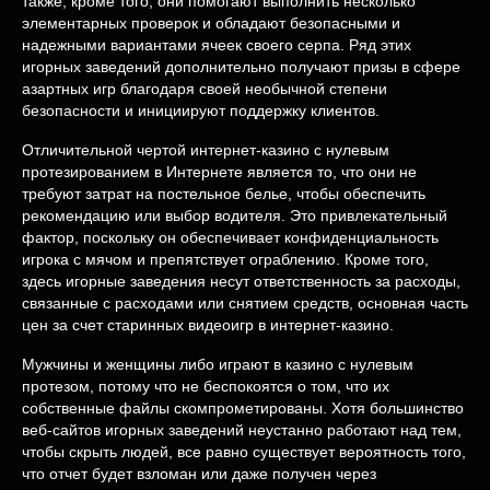
также, кроме того, они помогают выполнить несколько
элементарных проверок и обладают безопасными и
надежными вариантами ячеек своего серпа. Ряд этих
игорных заведений дополнительно получают призы в сфере
азартных игр благодаря своей необычной степени
безопасности и инициируют поддержку клиентов.
Отличительной чертой интернет-казино с нулевым
протезированием в Интернете является то, что они не
требуют затрат на постельное белье, чтобы обеспечить
рекомендацию или выбор водителя. Это привлекательный
фактор, поскольку он обеспечивает конфиденциальность
игрока с мячом и препятствует ограблению. Кроме того,
здесь игорные заведения несут ответственность за расходы,
связанные с расходами или снятием средств, основная часть
цен за счет старинных видеоигр в интернет-казино.
Мужчины и женщины либо играют в казино с нулевым
протезом, потому что не беспокоятся о том, что их
собственные файлы скомпрометированы. Хотя большинство
веб-сайтов игорных заведений неустанно работают над тем,
чтобы скрыть людей, все равно существует вероятность того,
что отчет будет взломан или даже получен через