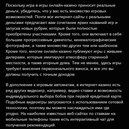
Поскольку игра в игры онлайн-казино приносит реальные
деньги, убедитесь, что у вас есть множество игровых
возможностей. Почти все интернет-сайты с реальными
деньгами предлагают вам сочетание ярких названий игр и
запуска новых рубрик, которые были полностью
приобретены участниками. Кроме того, они включают в себя
большие прогрессивные джекпоты, кинематографические
фотографии, а также множество других тем или шаблонов.
Кроме того, многие онлайн-казино публикуют игры с живыми
дилерами, которые имитируют атмосферу старинной
местности, а также игорные дома. Тем не менее, здесь игры
требуют внесения первоначального взноса, и все это вы
должны получить с точным доходом.
В дополнение к игровым автоматам, в интернет-казино есть
ряд других видеоигр, например, видео-ставки и возможность
индивидуального выбора бобов при первой кредитной карте.
Подобные видеоигры запускаются с использованием сотовой
технологии, поэтому вы можете наслаждаться ими где
угодно. На наиболее известных веб-сайтах по ставкам на
мобильные телефоны также есть интерактивный чат для
получения рекомендаций.