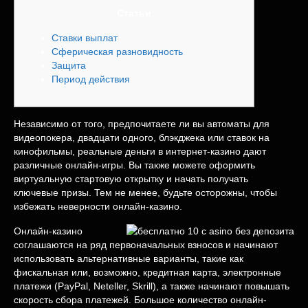
Статьи
Ставки выплат
Сферическая разновидность
Защита
Период действия
Независимо от того, предпочитаете ли вы автоматы для
видеопокера, двадцати одного, блэкджека или ставок на
кинофильмы, реальные деньги в интернет-казино дают
различные онлайн-игры. Вы также можете оформить
виртуальную стартовую открытку и начать получать
ключевые призы.
Тем не менее, будьте осторожны, чтобы
избежать неверности онлайн-казино.
Онлайн-казино
соглашаются на ряд первоначальных взносов и начинают
использовать альтернативные варианты, такие как
фискальная или, возможно, кредитная карта, электронные
платежи (PayPal, Neteller, Skrill), а также начинают повышать
скорость сбора платежей. Большое количество онлайн-