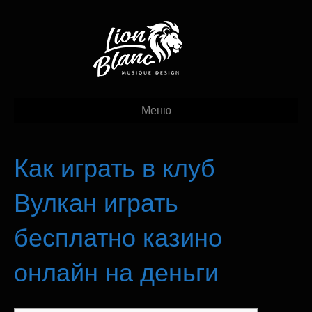
Меню
Как играть в клуб
Вулкан играть
бесплатно казино
онлайн на деньги