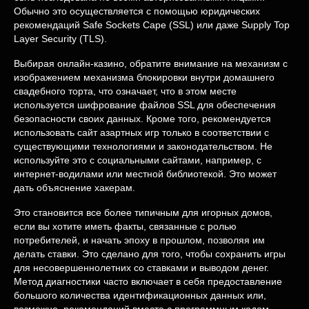
Обычно это осуществляется с помощью юридических
рекомендаций Safe Sockets Cape (SSL) или даже Supply Top
Layer Security (TLS).
Выбирая онлайн-казино, обратите внимание на механизм с
изображением механизма блокировки внутри домашнего
свадебного торта, что означает, что в этом месте
используется шифрование файлов SSL для обеспечения
безопасности своих данных. Кроме того, рекомендуется
использовать сайт азартных игр только в соответствии с
существующими технологиями и законодательством. Не
используйте это с социальными сайтами, например, с
интернет-водилами или местной библиотекой. Это может
дать объяснение хакерам.
Это становится все более типичным для игорных домов,
если вы хотите иметь факты, связанные с ролью
потребителей, и начать эпоху в прошлом, позволяя им
делать ставки. Это сделано для того, чтобы сохранить игры
для несовершеннолетних со ставками и выводом денег.
Метод диагностики часто включает в себя предоставление
большого количества идентификационных данных или,