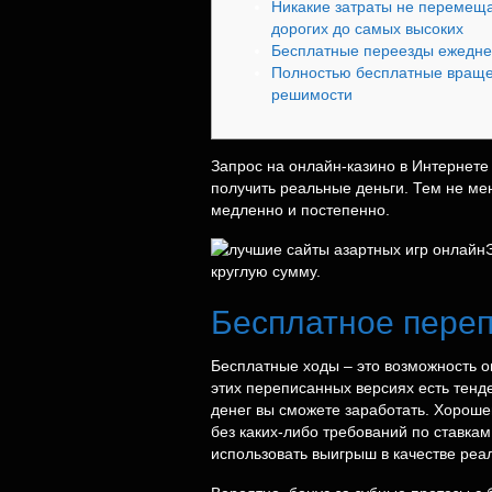
Никакие затраты не перемещ
дорогих до самых высоких
Бесплатные переезды ежедне
Полностью бесплатные враще
решимости
Запрос на онлайн-казино в Интернете
получить реальные деньги. Тем не ме
медленно и постепенно.
круглую сумму.
Бесплатное пере
Бесплатные ходы – это возможность о
этих переписанных версиях есть тенд
денег вы сможете заработать. Хороше
без каких-либо требований по ставкам
использовать выигрыш в качестве реал