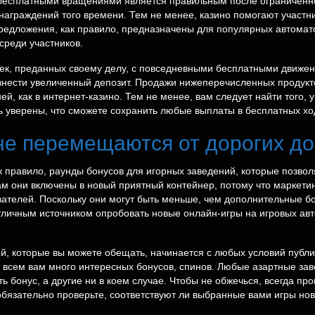
 бесплатными вращениями является правильным после ограниченной
знаграждений того времени. Тем не менее, казино помогают участн
редложения, как правило, предназначены для популярных автомато
среди участников.
ек, преданных своему делу, с повседневными бесплатными движе
 внести увеличенный депозит. Продажи нижеперечисленных продукт
ей, как в интернет-казино. Тем не менее, вам следует найти того, 
ть уверены, что сможете сохранить любые выплаты в бесплатных хо
не перемещаются от дорогих д
 правило, раунды бонусов для игорных заведений, которые позвол
ам они включены в новый приятный контейнер, потому что маркетин
телей. Поскольку они могут быть меньше, чем дополнительные бо
тличным источником опробовать новые онлайн-игры на игровых авто
й, которые вы можете обещать, начинается с любых условий публ
всем вам много интересных бонусов, спинов. Любые азартные зав
ь бонус, а другие ни в коем случае. Чтобы не обжечься, всегда пр
обязательно проверьте, соответствуют ли выбранные вами игры но