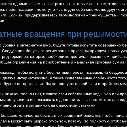
яются одними из самых выигрышных, которые дают вам отдельные
десь переписывания помогут открыть для себя множество других иг
ьги. Если вы придерживаетесь терминологии «преимущества», пуб
ми.
атные вращения при решимост
 уровня в интернет-казино, будьте готовы испытать совершенно б
. Следующие бонусы за регистрацию призваны привлечь новых уча
т ряд терминов, которые необходимо достичь, прежде чем прибыль
общие ограничения на приобретение и начальная круговая сумма.
ромокод, чтобы получить бесплатный перезаписывающий бездепоз
 движка интернет-казино, а также существенные особенности того,
 будьте осторожны, чтобы не пропустить файлы, и старайтесь мед
 никакой пользы нет, изучите свои собственные коды Neo или прос
о мы получили, и использовать в дополнительных автоматах для ви
тивно играть в онлайн-слоты с высокими ставками.
 большое количество бесплатных вращений рекламы, чтобы привле
еклама может быть широко открытой, потому что полностью отображ
о лояльность приносит пользу. Здесь также можно использовать за