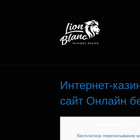
Интернет-кази
сайт Онлайн б
Содержание статей
Бесплатное переписывание 