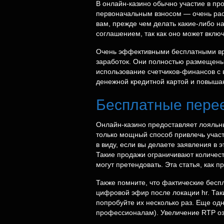
В онлайн-казино обычно участие в пр
первоначальным взносом — очень расп
вам, прежде чем делать какие-либо н
соглашением, так как оно может вклю
Очень эффективными бесплатными вра
заработок. Они полностью размещены 
использование счетчиков-финансов с
денежной кредитной картой и повышаю
Бесплатные пере
Онлайн-казино предоставляет лояльн
только мощный способ привлечь участ
в виду, если вы делаете заявления в э
Такие продажи ограничивают количест
могут претендовать. Эта статья, как п
Также помните, что фактические бесп
цифровой эфир после локации hr. Таки
попробуйте их несколько раз. Еще од
профессионалам). Увеличение RTP оз