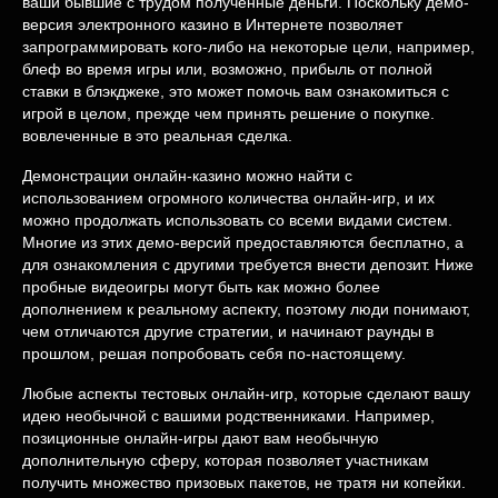
ваши бывшие с трудом полученные деньги. Поскольку демо-
версия электронного казино в Интернете позволяет
запрограммировать кого-либо на некоторые цели, например,
блеф во время игры или, возможно, прибыль от полной
ставки в блэкджеке, это может помочь вам ознакомиться с
игрой в целом, прежде чем принять решение о покупке.
вовлеченные в это реальная сделка.
Демонстрации онлайн-казино можно найти с
использованием огромного количества онлайн-игр, и их
можно продолжать использовать со всеми видами систем.
Многие из этих демо-версий предоставляются бесплатно, а
для ознакомления с другими требуется внести депозит. Ниже
пробные видеоигры могут быть как можно более
дополнением к реальному аспекту, поэтому люди понимают,
чем отличаются другие стратегии, и начинают раунды в
прошлом, решая попробовать себя по-настоящему.
Любые аспекты тестовых онлайн-игр, которые сделают вашу
идею необычной с вашими родственниками. Например,
позиционные онлайн-игры дают вам необычную
дополнительную сферу, которая позволяет участникам
получить множество призовых пакетов, не тратя ни копейки.