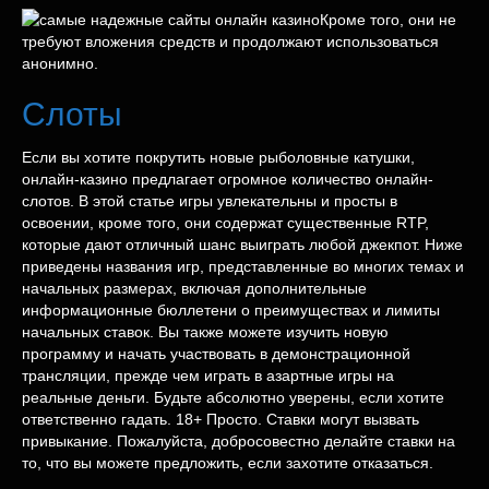
Кроме того, они не
требуют вложения средств и продолжают использоваться
анонимно.
Слоты
Если вы хотите покрутить новые рыболовные катушки,
онлайн-казино предлагает огромное количество онлайн-
слотов. В этой статье игры увлекательны и просты в
освоении, кроме того, они содержат существенные RTP,
которые дают отличный шанс выиграть любой джекпот. Ниже
приведены названия игр, представленные во многих темах и
начальных размерах, включая дополнительные
информационные бюллетени о преимуществах и лимиты
начальных ставок. Вы также можете изучить новую
программу и начать участвовать в демонстрационной
трансляции, прежде чем играть в азартные игры на
реальные деньги. Будьте абсолютно уверены, если хотите
ответственно гадать. 18+ Просто. Ставки могут вызвать
привыкание. Пожалуйста, добросовестно делайте ставки на
то, что вы можете предложить, если захотите отказаться.