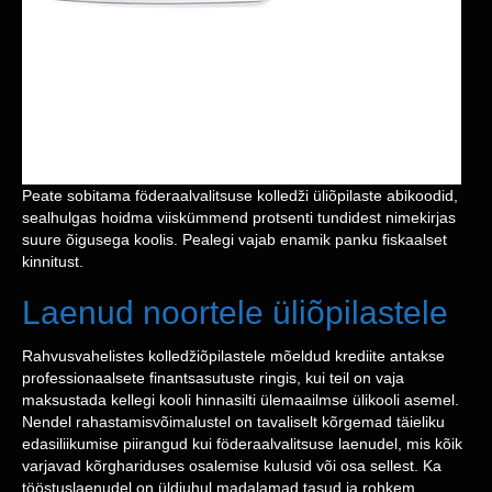
Peate sobitama föderaalvalitsuse kolledži üliõpilaste abikoodid,
sealhulgas hoidma viiskümmend protsenti tundidest nimekirjas
suure õigusega koolis.
Pealegi vajab enamik panku fiskaalset
kinnitust.
Laenud noortele üliõpilastele
Rahvusvahelistes kolledžiõpilastele mõeldud krediite antakse
professionaalsete finantsasutuste ringis, kui teil on vaja
maksustada kellegi kooli hinnasilti ülemaailmse ülikooli asemel.
Nendel rahastamisvõimalustel on tavaliselt kõrgemad täieliku
edasiliikumise piirangud kui föderaalvalitsuse laenudel, mis kõik
varjavad kõrghariduses osalemise kulusid või osa sellest. Ka
tööstuslaenudel on üldjuhul madalamad tasud ja rohkem