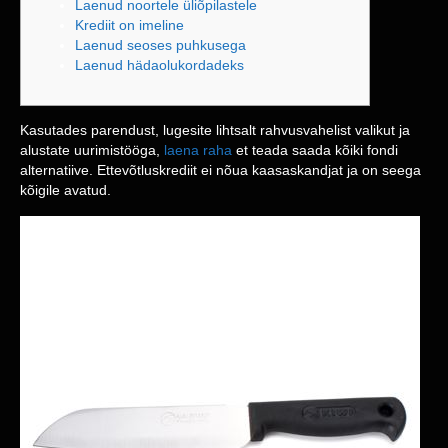
Laenud noortele üliõpilastele
Krediit on imeline
Laenud seoses puhkusega
Laenud hädaolukordadeks
Kasutades parendust, lugesite lihtsalt rahvusvahelist valikut ja
alustate uurimistööga,
laena raha
et teada saada kõiki fondi
alternatiive. Ettevõtluskrediit ei nõua kaasaskandjat ja on seega
kõigile avatud.