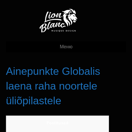
Меню
Ainepunkte Globalis
laena raha noortele
üliõpilastele
Postitused