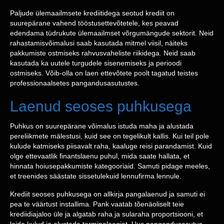
Paljude ülemaailmsete krediitidega seotud krediit on
suurepärane vahend tööstusettevõtetele, kes peavad
edendama tüdrukute ülemaailmset võrgumängude sektorit. Neid
rahastamisvõimalusi saab kasutada mitmel viisil, näiteks
pakkumiste ostmiseks rahvusvaheliste riikidega. Neid saab
kasutada ka uutele turgudele sisenemiseks ja perioodi
ostmiseks. Võib-olla on laen ettevõtete poolt tagatud teistes
professionaalsetes pangandusasutustes.
Laenud seoses puhkusega
Puhkus on suurepärane võimalus istuda maha ja alustada
pereliikmete mälestusi, kuid see on tegelikult kallis. Kui teil pole
kulude katmiseks piisavalt raha, kaaluge reisi parandamist. Kuid
olge ettevaatlik finantslaenu puhul, mida saate hallata, et
hinnata hoiusepakkumiste kategooriaid. Samuti pidage meeles,
et treenides säästate sissetulekuid lennufirma lennule.
Krediit seoses puhkusega on allkirja pangalaenud ja samuti ei
pea te väärtust installima. Pank vaatab tõenäoliselt teie
krediidiajaloo üle ja algatab raha ja sularaha proportsiooni, et