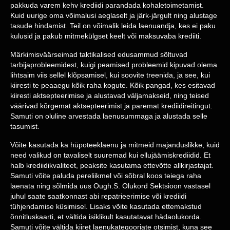
pakkuda varem kehv krediidi parandada kohaletoimetamist.
Kuid uurige oma võimalusi aeglaselt ja järk-järgult ning alustage
tasude hindamist. Teil on võimalik leida laenuandja, kes ei paku
kulusid ja pakub mitmekülgset keelt või maksuvaba krediiti.
Märkimisväärseimad taktikalised edusammud sõltuvad
tarbijaprobleemidest, kuigi peamised probleemid kipuvad olema
lihtsaim viis sellel klõpsamisel, kui soovite treenida, ja see, kui
kiiresti te peaaegu kõik raha kogute. Kõik pangad, kes esitavad
kiiresti aktsepteerimise ja alustavad väljamakseid, ning teised
väärivad kõrgemat aktsepteerimist ja paremat krediidireitingut.
Samuti on oluline arvestada laenusummaga ja alustada selle
tasumist.
Võite kasutada ka hüpoteeklaenu ja mitmeid majanduslikke, kuid
need valikud on tavaliselt suuremad kui ellujäämiskrediidid. Et
halb krediidikvaliteet, peaksite kasutama ettevõtte allkirjastajat.
Samuti võite paluda pereliikmel või sõbral koos teiega raha
laenata ning sõlmida uus Ough.S. Olukord Sektsioon vastasel
juhul saate saatkonnast abi repatrieerimise või krediidi
tühjendamise küsimisel. Lisaks võite kasutada ettemakstud
õnnitluskaarti, et vältida isiklikult kasutatavat hädaolukorda.
Samuti võite vältida kiiret laenukategooriate otsimist, kuna see