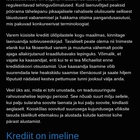
reguleeritavad tehinguvõimalused. Kuid laenuvõtjad peaksid
pöörama tähelepanu pikaajalisele rahalisele olulisusele sellisest
täiustusest vabanemisel ja hakkama otsima pangandusasutusi,
mis pakuvad konkureerivat terminoloogiat.
Varem küsisite krediiti üliõpilastele kogu maailmas, kinnitage
laenuandja sobivuseeskirjad. Tavaliselt peate olema nii Inimeste
elanik kui ka fikseeritud vanem ja muutuma vähemalt poole
ajaga allakirjutanud kraadilubavaks lepinguks. Võimalik, et
vajate ka kaasandjat, eriti kui te ei tea Michaelist enne
krediidiskoori otsustamist. Uue kaasandja lisamine võib
suurendada teie heakskiidu saamise tõenäosust ja saate hiljem
lõputuid nädalaid kestva pettumuse tunni jooksul välja anda.
Veel üks asi, mida ei tohi unustada, on teadusuuringute
rahvusvahelise lepingu periood. See nõuab suurt mõju sellele,
kui palju sularaha soovite laenata ja kui palju soovite, kindlasti
aeglaselt. Kooskõlas soovitud suurusega kujundusega võiksite
tasuda täielikult ettemaksu ja alustada kulude katmist kohe
pärast alustamist.
Krediit on imeline