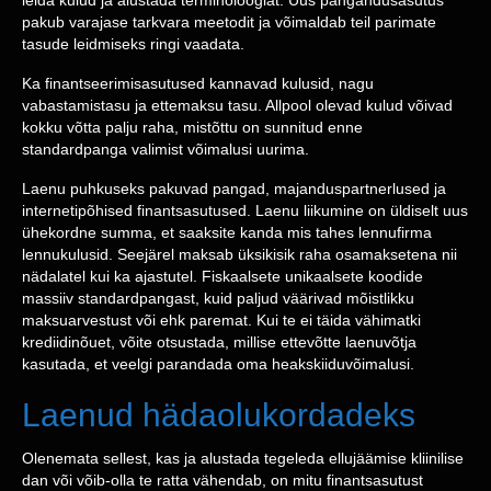
leida kulud ja alustada terminoloogiat. Uus pangandusasutus
pakub varajase tarkvara meetodit ja võimaldab teil parimate
tasude leidmiseks ringi vaadata.
Ka finantseerimisasutused kannavad kulusid, nagu
vabastamistasu ja ettemaksu tasu. Allpool olevad kulud võivad
kokku võtta palju raha, mistõttu on sunnitud enne
standardpanga valimist võimalusi uurima.
Laenu puhkuseks pakuvad pangad, majanduspartnerlused ja
internetipõhised finantsasutused. Laenu liikumine on üldiselt uus
ühekordne summa, et saaksite kanda mis tahes lennufirma
lennukulusid. Seejärel maksab üksikisik raha osamaksetena nii
nädalatel kui ka ajastutel. Fiskaalsete unikaalsete koodide
massiiv standardpangast, kuid paljud väärivad mõistlikku
maksuarvestust või ehk paremat. Kui te ei täida vähimatki
krediidinõuet, võite otsustada, millise ettevõtte laenuvõtja
kasutada, et veelgi parandada oma heakskiiduvõimalusi.
Laenud hädaolukordadeks
Olenemata sellest, kas ja alustada tegeleda ellujäämise kliinilise
dan või võib-olla te ratta vähendab, on mitu finantsasutust