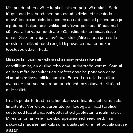
Mis puudutab ettevõtte kapitali, siis on palju võimalusi. Seda
tüüpi fondide lahendused on loodud selleks, et sisestada
ettevõtted sissetulekute sees, mida nad peaksid pikendama ja
algatama. Paljud neist valikutest võivad pakkuda tõhusamat
sõnavara kui vanamoodsate tööstusfinantseerimisasutuste
omad. Siiski on vaja rahavõimalustele jälile saada ja hakata
mõistma, millised uued reeglid kipuvad olema, enne kui
tööstuses edasi liikuda.
Näiteks kui kaalute välismaal asuvat professionaali
edasiliikumist, on oluline teha oma uurimistööd varem. Samuti
on hea mõte konsulteerida professionaalse pangaga enne
visatud seeriasse allkirjastamist. Et need on teile kasulikud,
avastage parimad sularahauuendused, mis aitavad teil tõesti
ohte vältida.
Lisaks peaksite teadma lähedalasuvaid finantsasutusi, näiteks
finantsliite. Võrreldes paremate pankadega on nad tavaliselt
suutelised kasutama väikeettevõtteid ja alustama idufirmasid.
Milles on omanikele mõeldud spetsiaalsed seadmed, mis
pakuvad madalamaid kulusid ja alustavad kiiremat populaarsuse
ajastut.